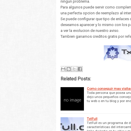
ningun problema.
Para algunos puede servir como compleme
una perfecta opcion de reemplazo al int
Se puede configurar que tipo de enlaces
deseamos aparecer y lo mismo con los pa
a ver la evolucion de nuestro aviso.
Tambien ganamos creditos gratis por refe
Related Posts:
Como conseguir mas visita
Toda persona que posea una
dejo unos pequeños consejo
tu web o en tu blog y por end
TxtFull
TxtFull es un programa de d
características del interca
links de texto en tu sitio y