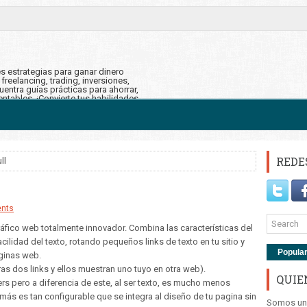
s estrategias para ganar dinero
reelancing, trading, inversiones,
uentra guías prácticas para ahorrar,
rentables. ¡Convierte tus habilidades
financiera!
REDE
ll
nts
áfico web totalmente innovador. Combina las características del
ilidad del texto, rotando pequeños links de texto en tu sitio y
Popula
ginas web.
as dos links y ellos muestran uno tuyo en otra web).
QUIE
s pero a diferencia de este, al ser texto, es mucho menos
más es tan configurable que se integra al diseño de tu pagina sin
Somos un 