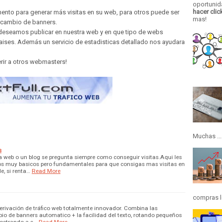
oportunid
hacer clic
nto para generar más visitas en su web, para otros puede ser
mas!
ercambio de banners.
 deseamos publicar en nuestra web y en que tipo de webs
ises. Además un servicio de estadisticas detallado nos ayudara
rir a otros webmasters!
Muchas ...
s
 web o un blog se pregunta siempre como conseguir visitas.Aqui les
s muy basicos pero fundamentales para que consigas mas visitas en
e, si renta…
Read More
compras lo
erivación de tráfico web totalmente innovador. Combina las
mbio de banners automatico + la facilidad del texto, rotando pequeños
 mostrando a s…
Read More