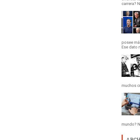
carrera? N
posee más
Ese dato n
muchos cre
mundo? No
ARCH