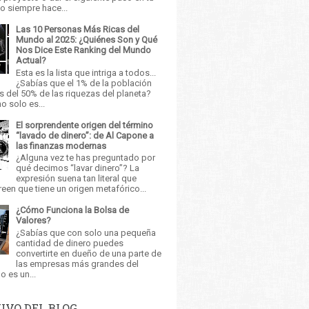
o siempre hace...
Las 10 Personas Más Ricas del
Mundo al 2025: ¿Quiénes Son y Qué
Nos Dice Este Ranking del Mundo
Actual?
Esta es la lista que intriga a todos...
¿Sabías que el 1% de la población
 del 50% de las riquezas del planeta?
o solo es...
El sorprendente origen del término
“lavado de dinero”: de Al Capone a
las finanzas modernas
¿Alguna vez te has preguntado por
qué decimos “lavar dinero”? La
expresión suena tan literal que
en que tiene un origen metafórico...
¿Cómo Funciona la Bolsa de
Valores?
¿Sabías que con solo una pequeña
cantidad de dinero puedes
convertirte en dueño de una parte de
las empresas más grandes del
 es un...
IVO DEL BLOG