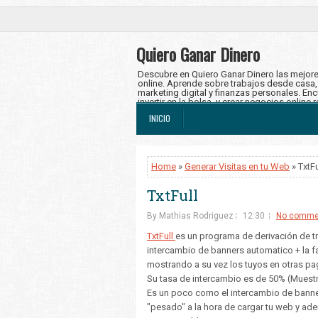
Quiero Ganar Dinero
Descubre en Quiero Ganar Dinero las mejore
online. Aprende sobre trabajos desde casa, f
marketing digital y finanzas personales. Enc
invertir en la bolsa, y crear negocios online 
en ingresos en dólares y alcanza tu libertad 
INICIO
Home
»
Generar Visitas en tu Web
» TxtFu
TxtFull
By Mathias Rodriguez
12:30
No comme
TxtFull
es un programa de derivación de tr
intercambio de banners automatico + la fac
mostrando a su vez los tuyos en otras pa
Su tasa de intercambio es de 50% (Muestr
Es un poco como el intercambio de banner
"pesado" a la hora de cargar tu web y ade