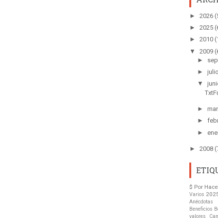
►
2026
(
►
2025
(
►
2010
(
▼
2009
(
►
sep
►
juli
▼
jun
TxtFu
►
ma
►
feb
►
ene
►
2008
(
ETIQ
$ Por Hace
202
Varios
Anécdotas
Beneficios
B
valores
Can