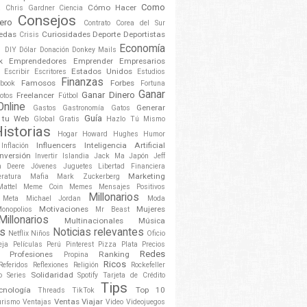
Como
a
Cómo Hacer
Chris Gardner
Ciencia
Consejos
ero
Contrato
Corea del Sur
edas
Curiosidades
Deporte
Deportistas
Crisis
o
Economía
DIY
Dólar
Donación
Donkey Mails
k
Emprendedores
Emprender
Empresarios
Estados Unidos
Escribir
Escritores
Estudios
Finanzas
Famosos
Forbes
book
Fortuna
Ganar
Ganar Dinero
Freelancer
otos
Fútbol
Online
Generar
Gastos
Gastronomía
Gatos
Guía
n tu Web
Global
Gratis
Hazlo Tú Mismo
istorias
Hogar
Howard Hughes
Humor
Influencers
Inteligencia Artificial
Inflación
Inversión
Invertir
Islandia
Jack Ma
Japón
Jeff
n Deere
Jóvenes
Juguetes
Libertad Financiera
Marketing
eratura
Mafia
Mark Zuckerberg
Mattel
Meme Coin
Memes
Mensajes Positivos
Millonarios
Meta
Michael Jordan
Moda
Motivaciones
Mujeres
onopolios
Mr Beast
illonarios
Multinacionales
Música
s
Noticias relevantes
Netflix
Niños
Oficio
eja
Películas
Perú
Pinterest
Pizza
Plata
Precios
Redes
Profesiones
Ranking
Propina
Ricos
Referidos
Reflexiones
Religión
Rockefeller
Solidaridad
o
Series
Spotify
Tarjeta de Crédito
Tips
cnología
Top 10
Threads
TikTok
Ventas
Viajar
urismo
Ventajas
Video
Videojuegos