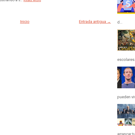
Inicio
Entrada antigua →
d...
escolares.
pueden viv
arrancar t