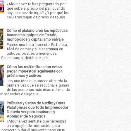
¿Alguna vez te has preguntado por
qué sube el precio del pan cuando
hay escasez de trigo? ¿O por qué los
celulares bajan de precio después
Cómo el plátano creó las repúblicas
bananeras: golpes de Estado,
monopolios y capitalismo salvaje
Parece una fruta inocente. Es barata,
fácil de comer y suele terminar en
batidos, postres o meriendas
 Sin embargo, detrás del plá...
Cómo los multimillonarios evitan
pagar impuestos legalmente con
préstamos y activos
Hay una idea que parece absurda la
primera vez que se escucha: algunas
de las personas más ricas del mundo
ir rodeadas de lujos, a...
Películas y Series de Netflix y Otras
Plataformas que Todo Emprendedor
Debería Ver para Inspirarse y
Aprender de Negocios
¿Alguna vez sentiste que necesitas
un empujón de motivación para
u proyecto o dar el siguiente paso en tu