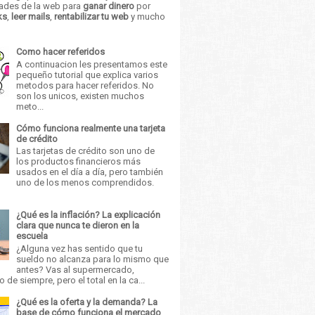
ades de la web para
ganar dinero
por
ks
,
leer mails
,
rentabilizar tu web
y mucho
Como hacer referidos
A continuacion les presentamos este
pequeño tutorial que explica varios
metodos para hacer referidos. No
son los unicos, existen muchos
meto...
Cómo funciona realmente una tarjeta
de crédito
Las tarjetas de crédito son uno de
los productos financieros más
usados en el día a día, pero también
uno de los menos comprendidos.
¿Qué es la inflación? La explicación
clara que nunca te dieron en la
escuela
¿Alguna vez has sentido que tu
sueldo no alcanza para lo mismo que
antes? Vas al supermercado,
 de siempre, pero el total en la ca...
¿Qué es la oferta y la demanda? La
base de cómo funciona el mercado