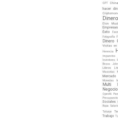
Chin
GPT
hacer din
Criptomon
Diner
Elon Mus
Empresas
Éxito
Face
Fotografía
F
Dinero 
Visitas e
H
Herencia
Impuestos
Inventores
Bezos
Joh
Libros
Lit
Mascotas
Mercado
Monedas
M
Multi M
Negocio
OpenAi
Par
Presupuesto
Sociales
Ropa
Salari
Te
Tatuaje
Trabajo
T