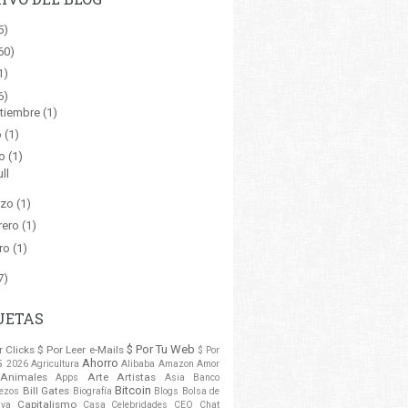
5)
60)
1)
6)
tiembre
(1)
o
(1)
io
(1)
ll
rzo
(1)
rero
(1)
ro
(1)
7)
UETAS
$ Por Tu Web
r Clicks
$ Por Leer e-Mails
$ Por
Ahorro
5
2026
Agricultura
Alibaba
Amazon
Amor
Animales
Arte
Artistas
Apps
Asia
Banco
Bitcoin
Bill Gates
ezos
Biografía
Blogs
Bolsa de
Capitalismo
va
Casa
Celebridades
CEO
Chat