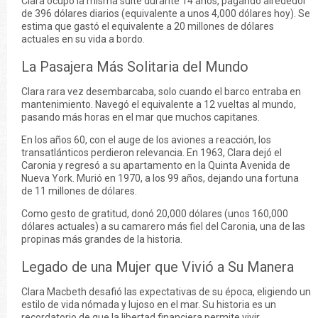
Clara ocupó la misma suite durante 14 años, pagando alrededor
de 396 dólares diarios (equivalente a unos 4,000 dólares hoy). Se
estima que gastó el equivalente a 20 millones de dólares
actuales en su vida a bordo.
La Pasajera Más Solitaria del Mundo
Clara rara vez desembarcaba, solo cuando el barco entraba en
mantenimiento. Navegó el equivalente a 12 vueltas al mundo,
pasando más horas en el mar que muchos capitanes.
En los años 60, con el auge de los aviones a reacción, los
transatlánticos perdieron relevancia. En 1963, Clara dejó el
Caronia y regresó a su apartamento en la Quinta Avenida de
Nueva York. Murió en 1970, a los 99 años, dejando una fortuna
de 11 millones de dólares.
Como gesto de gratitud, donó 20,000 dólares (unos 160,000
dólares actuales) a su camarero más fiel del Caronia, una de las
propinas más grandes de la historia.
Legado de una Mujer que Vivió a Su Manera
Clara Macbeth desafió las expectativas de su época, eligiendo un
estilo de vida nómada y lujoso en el mar. Su historia es un
recordatorio de que la libertad financiera permite vivir