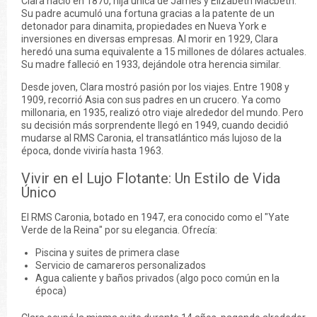
Clara nació en 1870, hija única de James y Elizabeth Macbeth.
Su padre acumuló una fortuna gracias a la patente de un
detonador para dinamita, propiedades en Nueva York e
inversiones en diversas empresas. Al morir en 1929, Clara
heredó una suma equivalente a 15 millones de dólares actuales.
Su madre falleció en 1933, dejándole otra herencia similar.
Desde joven, Clara mostró pasión por los viajes. Entre 1908 y
1909, recorrió Asia con sus padres en un crucero. Ya como
millonaria, en 1935, realizó otro viaje alrededor del mundo. Pero
su decisión más sorprendente llegó en 1949, cuando decidió
mudarse al RMS Caronia, el transatlántico más lujoso de la
época, donde viviría hasta 1963.
Vivir en el Lujo Flotante: Un Estilo de Vida
Único
El RMS Caronia, botado en 1947, era conocido como el "Yate
Verde de la Reina" por su elegancia. Ofrecía:
Piscina y suites de primera clase
Servicio de camareros personalizados
Agua caliente y baños privados (algo poco común en la
época)