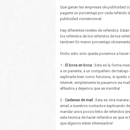
Que ganan las empresas de publicidad co
pagarte un porcentaje por cada referido
publicidad convencional.
Hay diferentes niveles de referidos. Estan 
los referidos de los referidos de tus refe
tambien! En menor porcentaje obviamente.
Dicho esto solo queda ponernos a hacer r
1 -
El boca en boca :
Esta es la forma mas
a un pariente, a un compañero de trabajo e
explicarle bien como funciona, si quedo 
internet, simplemente le pasamos via mai
afiliados y dejamos que se inscriba!
2 -
Cadenas de mail :
Esta es otra manera 
email a nuestros contactos explicando de
mandar unos pocos links de referidos (
esta tecnica de hacer referidos es que 
que algunos esten interesados!