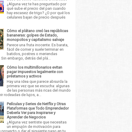
¿Alguna vez te has preguntado por
qué sube el precio del pan cuando
hay escasez de trigo? ¿O por qué los
celulares bajan de precio después
Cómo el plátano creó las repúblicas
bananeras: golpes de Estado,
monopolios y capitalismo salvaje
Parece una fruta inocente. Es barata,
fácil de comer y suele terminar en
batidos, postres o meriendas
 Sin embargo, detrás del plá...
Cómo los multimillonarios evitan
pagar impuestos legalmente con
préstamos y activos
Hay una idea que parece absurda la
primera vez que se escucha: algunas
de las personas más ricas del mundo
ir rodeadas de lujos, a...
Películas y Series de Netflix y Otras
Plataformas que Todo Emprendedor
Debería Ver para Inspirarse y
Aprender de Negocios
¿Alguna vez sentiste que necesitas
un empujón de motivación para
u proyecto o dar el siguiente paso en tu