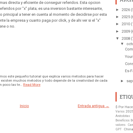
mas directa y eficiente de conseguir referidos. Esta opcion
feridos por "x" plata; es una inversion bastante interesante,
►
2026
(
o principal a tener en cuenta al momento de decidirse por esta
►
2025
(
te la empresa y cuanto paga por click, y de ahi ver si el "x"
►
2010
(
ene o no.
►
2009
(
▼
2008
(
▼
oct
Como
Your
Con
Es-F
mos este pequeño tutorial que explica varios metodos para hacer
s, existen muchos metodos y todo depende de la creatividad de cada
►
sep
n poco las te…
Read More
ETIQ
Inicio
Entrada antigua →
$ Por Hace
202
Varios
Anécdotas
Beneficios
B
valores
Can
Chin
GPT