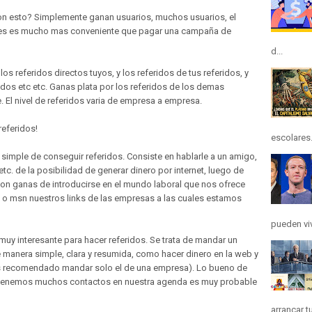
n esto? Simplemente ganan usuarios, muchos usuarios, el
 les es mucho mas conveniente que pagar una campaña de
d...
los referidos directos tuyos, y los referidos de tus referidos, y
ridos etc etc. Ganas plata por los referidos de los demas
 El nivel de referidos varia de empresa a empresa.
eferidos!
escolares.
 simple de conseguir referidos. Consiste en hablarle a un amigo,
tc. de la posibilidad de generar dinero por internet, luego de
con ganas de introducirse en el mundo laboral que nos ofrece
l o msn nuestros links de las empresas a las cuales estamos
pueden viv
muy interesante para hacer referidos. Se trata de mandar un
 manera simple, clara y resumida, como hacer dinero en la web y
es recomendado mandar solo el de una empresa). Lo bueno de
si tenemos muchos contactos en nuestra agenda es muy probable
arrancar t