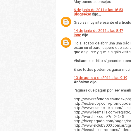
Muy buenos consejos
6 de junio de 2011 a las 16:53
Blogseker
dijo...
Gracias muy interesante el articul
14 de junio de 2011 a las 8:47
jose
dijo...
Hola, acabo de abrir una una pági
están en el paro, espero que sea 
que os guste y que la sigáis visit
Visitarme en: http://ganardineroe
Entre todos podemos ganar much
10 de agosto de 2011 a las 9:19
Anónimo dijo...
Paginas que pagan por leer email
http://www.referidos.es/index-p
http://es.beruby.com/promocod
http://www.sumaclicks.com/alta
http://www.leemails.com/registro
http://wordlinx.com/?r=94245
http://bienpagado.com/pages/in
http://www.elclub3000.com.ar/cg
http://leepubli.com/pages/index.