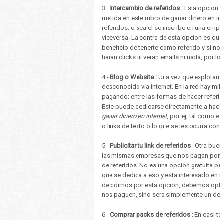
3 :
Intercambio de referidos :
Esta opcion 
metida en este rubro de ganar dinero en in
referidos; o sea el se inscribe en una emp
viceversa. La contra de esta opcion es que
beneficio de tenerte como referido y si n
haran clicks ni veran emails ni nada, por lo 
4 -
Blog o Website :
Una vez que explotamo
desconocido via internet. En la red hay m
pagando; entre las formas de hacer referi
Este puede dedicarse directamente a hacer
ganar dinero en internet
, por ej, tal como
o links de texto o lo que se les ocurra con
5 -
Publicitar tu link de referidos :
Otra buen
las mismas empresas que nos pagan por hac
de referidos. No es una opcion gratuita p
que se dedica a eso y esta interesado en
decidirnos por esta opcion, debemos opta
nos paguen, sino sera simplemente un de
6 -
Comprar packs de referidos :
En casi t