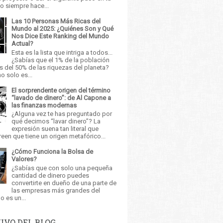
o siempre hace...
Las 10 Personas Más Ricas del
Mundo al 2025: ¿Quiénes Son y Qué
Nos Dice Este Ranking del Mundo
Actual?
Esta es la lista que intriga a todos...
¿Sabías que el 1% de la población
 del 50% de las riquezas del planeta?
o solo es...
El sorprendente origen del término
“lavado de dinero”: de Al Capone a
las finanzas modernas
¿Alguna vez te has preguntado por
qué decimos “lavar dinero”? La
expresión suena tan literal que
en que tiene un origen metafórico...
¿Cómo Funciona la Bolsa de
Valores?
¿Sabías que con solo una pequeña
cantidad de dinero puedes
convertirte en dueño de una parte de
las empresas más grandes del
 es un...
IVO DEL BLOG