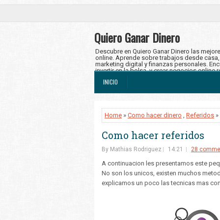
Quiero Ganar Dinero
Descubre en Quiero Ganar Dinero las mejore
online. Aprende sobre trabajos desde casa, f
marketing digital y finanzas personales. Enc
invertir en la bolsa, y crear negocios online 
en ingresos en dólares y alcanza tu libertad 
INICIO
Home
»
Como hacer dinero
,
Referidos
»
Como hacer referidos
By Mathias Rodriguez
14:21
28 comme
A continuacion les presentamos este pequ
No son los unicos, existen muchos metod
explicamos un poco las tecnicas mas com