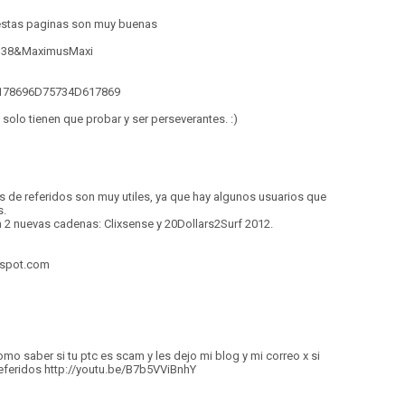
k estas paginas son muy buenas
0338&MaximusMaxi
6178696D75734D617869
solo tienen que probar y ser perseverantes. :)
 de referidos son muy utiles, ya que hay algunos usuarios que
s.
 2 nuevas cadenas: Clixsense y 20Dollars2Surf 2012.
gspot.com
mo saber si tu ptc es scam y les dejo mi blog y mi correo x si
eferidos http://youtu.be/B7b5VViBnhY