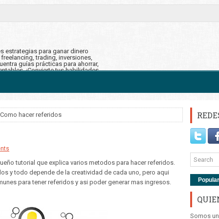
s estrategias para ganar dinero
reelancing, trading, inversiones,
uentra guías prácticas para ahorrar,
rentables. ¡Convierte tus habilidades
financiera!
REDE
 Como hacer referidos
nts
eño tutorial que explica varios metodos para hacer referidos.
os y todo depende de la creatividad de cada uno, pero aqui
Popula
unes para tener referidos y asi poder generar mas ingresos.
QUIE
Somos un 