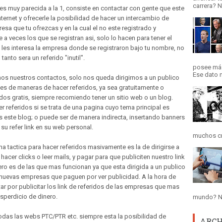
carrera? N
es muy parecida a la 1, consiste en contactar con gente que este
ternet y ofrecerle la posibilidad de hacer un intercambio de
resa que tu ofrezcas y en la cual el no este registrado y
 a veces los que se registran asi, solo lo hacen para tener el
o les interesa la empresa donde se registraron bajo tu nombre, no
tanto sera un referido "inutil".
posee más
Ese dato n
s nuestros contactos, solo nos queda dirigirnos a un publico
iles de maneras de hacer referidos, ya sea gratuitamente o
dos gratis, siempre recomiendo tener un sitio web o un blog.
 referidos si se trata de una pagina cuyo tema principal es
 es este blog; o puede ser de manera indirecta, insertando banners
 su refer link en su web personal.
muchos cre
a tactica para hacer referidos masivamente es la de dirigirse a
er clicks o leer mails, y pagar para que publiciten nuestro link
ero es de las que mas funcionan ya que esta dirigida a un publico
 nuevas empresas que paguen por ver publicidad. A la hora de
r por publicitar los link de referidos de las empresas que mas
sperdicio de dinero.
mundo? No
odas las webs PTC/PTR etc. siempre esta la posibilidad de
ARCH