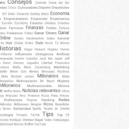
Consejos
ero
Contrato
Corea del Sur
edas
Curiosidades
Deporte
Deportistas
Crisis
o
Economía
DIY
Dólar
Donación
Donkey Mails
k
Emprendedores
Emprender
Empresarios
Estados Unidos
Escribir
Escritores
Estudios
Finanzas
Famosos
Forbes
book
Fortuna
Ganar
Ganar Dinero
Freelancer
otos
Fútbol
Online
Generar
Gastos
Gastronomía
Gatos
Guía
n tu Web
Global
Gratis
Hazlo Tú Mismo
istorias
Hogar
Howard Hughes
Humor
Influencers
Inteligencia Artificial
Inflación
Inversión
Invertir
Islandia
Jack Ma
Japón
Jeff
n Deere
Jóvenes
Juguetes
Libertad Financiera
Marketing
eratura
Mafia
Mark Zuckerberg
Mattel
Meme Coin
Memes
Mensajes Positivos
Millonarios
Meta
Michael Jordan
Moda
Motivaciones
Mujeres
onopolios
Mr Beast
illonarios
Multinacionales
Música
s
Noticias relevantes
Netflix
Niños
Oficio
eja
Películas
Perú
Pinterest
Pizza
Plata
Precios
Redes
Profesiones
Ranking
Propina
Ricos
Referidos
Reflexiones
Religión
Rockefeller
Solidaridad
o
Series
Spotify
Tarjeta de Crédito
Tips
cnología
Top 10
Threads
TikTok
Ventas
Viajar
urismo
Ventajas
Video
Videojuegos
Wallstreet
Warren Buffett
YouTube