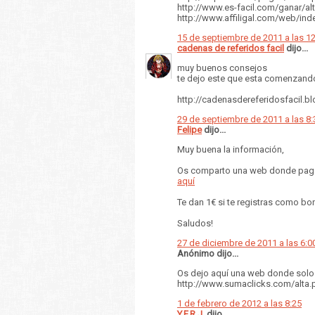
http://www.es-facil.com/ganar/a
http://www.affiligal.com/web/in
15 de septiembre de 2011 a las 1
cadenas de referidos facil
dijo...
muy buenos consejos
te dejo este que esta comenzand
http://cadenasdereferidosfacil.b
29 de septiembre de 2011 a las 8:
Felipe
dijo...
Muy buena la información,
Os comparto una web donde pagan
aquí
Te dan 1€ si te registras como bo
Saludos!
27 de diciembre de 2011 a las 6:0
Anónimo dijo...
Os dejo aquí una web donde solo po
http://www.sumaclicks.com/alta
1 de febrero de 2012 a las 8:25
Y.F.R.J.
dijo...