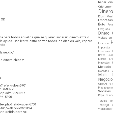
hacer din
Criptomon
Diner
Elon Mus
o XD
Empresas
Éxito
Face
Fotografía
F
Dinero 
na para todos aquellos que se quieren sacar un dinero extra o
Visitas e
de ayuda. Con leer vuestro correo todos los días os vale, espero
H
Herencia
ando.
Impuestos
Inventores
nlaweb.tk/
Bezos
Joh
Libros
Lit
o dinero chicos!
Mascotas
Mercado
Monedas
M
Multi M
s
Negocio
OpenAi
Par
hp?refer=ruben6701
Presupuesto
e/uzMUNZ
Sociales
.php?Id=32993127
Ropa
Salari
/r/15296
Te
Tatuaje
dex.php?refid=ruben6701
Trabajo
T
i-bin/web.pl?id=20194
Visionarios
php?refidruper6701