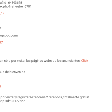
lta?Id=64893678
dex.php?ref=ruben6701
2:14
o
logspot.com/
37
 sólo por visitar las páginas webs de los anunciantes:
Click
nus de bienvenida.
0
r entrar y registrarse tendréis 2 referidos, totalmente gratis!!
.php?Id=33177527