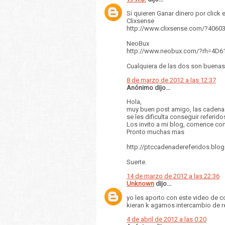
Si quieren Ganar dinero por clic
Clixsense
http://www.clixsense.com/?406
NeoBux
http://www.neobux.com/?rh=4D
Cualquiera de las dos son buenas 
8 de marzo de 2012 a las 12:37
Anónimo dijo...
Hola,
muy buen post amigo, las cadenas
se les dificulta conseguir referido
Los invito a mi blog, comence con
Pronto muchas mas
http://ptccadenadereferidos.blo
Suerte.
14 de marzo de 2012 a las 22:36
Unknown
dijo...
yo les aporto con este video de co
kieran k agamos intercambio de r
4 de abril de 2012 a las 0:20