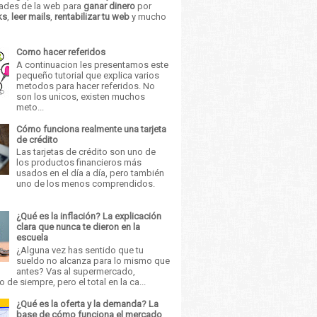
ades de la web para
ganar dinero
por
ks
,
leer mails
,
rentabilizar tu web
y mucho
Como hacer referidos
A continuacion les presentamos este
pequeño tutorial que explica varios
metodos para hacer referidos. No
son los unicos, existen muchos
meto...
Cómo funciona realmente una tarjeta
de crédito
Las tarjetas de crédito son uno de
los productos financieros más
usados en el día a día, pero también
uno de los menos comprendidos.
¿Qué es la inflación? La explicación
clara que nunca te dieron en la
escuela
¿Alguna vez has sentido que tu
sueldo no alcanza para lo mismo que
antes? Vas al supermercado,
 de siempre, pero el total en la ca...
¿Qué es la oferta y la demanda? La
base de cómo funciona el mercado