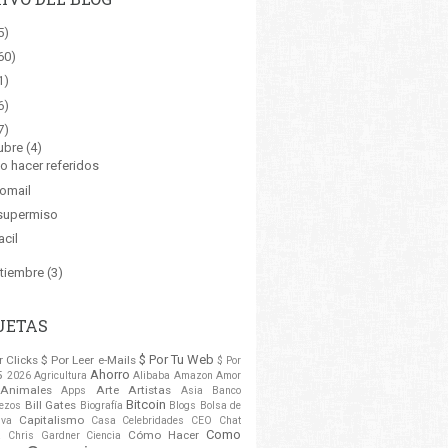
5)
60)
1)
6)
7)
ubre
(4)
 hacer referidos
omail
supermiso
acil
tiembre
(3)
UETAS
$ Por Tu Web
r Clicks
$ Por Leer e-Mails
$ Por
Ahorro
5
2026
Agricultura
Alibaba
Amazon
Amor
Animales
Arte
Artistas
Apps
Asia
Banco
Bitcoin
Bill Gates
ezos
Biografía
Blogs
Bolsa de
Capitalismo
va
Casa
Celebridades
CEO
Chat
Como
a
Cómo Hacer
Chris Gardner
Ciencia