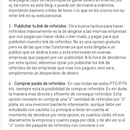
una pagina cuyo tema principal es
ganar dinero en internet
, por
ej, tal como es este blog; o puede ser de manera indirecta,
insertando banners o links de texto o lo que se les ocurra con su
refer link en su web personal.
5 -
Publicitar tu link de referidos :
Otra buena tactica para hacer
referidos masivamente es la de dirigirse a las mismas empresas
que nos pagan por hacer clicks o leer mails, y pagar para que
publiciten nuestro link de referidos. No es una opcion gratuita
pero es de las que mas funcionan ya que esta dirigida a un
publico que se dedica a eso y esta interesado en nuevas
empresas que paguen por ver publicidad. A la hora de decidirnos
por esta opcion, debemos optar por publicitar los link de
referidos de las empresas que mas nos paguen, sino sera
simplemente un desperdicio de dinero.
6 -
Comprar packs de referidos :
En casi todas las webs PTC/PTR
etc. siempre esta la posibilidad de comprar referidos. Es sin duda
la manera mas directa y eficiente de conseguir referidos. Esta
opcion consiste en comprar una "x" cantidad de referidos por "x"
plata; es una inversion bastante interesante, aunque debe ser
estudiada con cautela. Lo principal a tener en cuenta al
momento de decidirse por esta opcion, es cuantos clicks ofrece
diariamente la empresa y cuanto paga por click, y de ahi ver si el
"x" costo del paquete de referidos nos conviene o no.