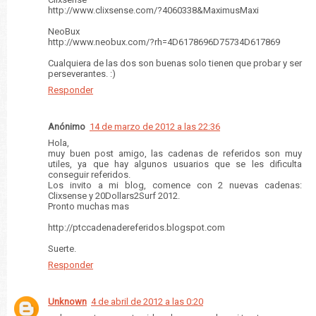
http://www.clixsense.com/?4060338&MaximusMaxi
NeoBux
http://www.neobux.com/?rh=4D6178696D75734D617869
Cualquiera de las dos son buenas solo tienen que probar y ser
perseverantes. :)
Responder
Anónimo
14 de marzo de 2012 a las 22:36
Hola,
muy buen post amigo, las cadenas de referidos son muy
utiles, ya que hay algunos usuarios que se les dificulta
conseguir referidos.
Los invito a mi blog, comence con 2 nuevas cadenas:
Clixsense y 20Dollars2Surf 2012.
Pronto muchas mas
http://ptccadenadereferidos.blogspot.com
Suerte.
Responder
Unknown
4 de abril de 2012 a las 0:20