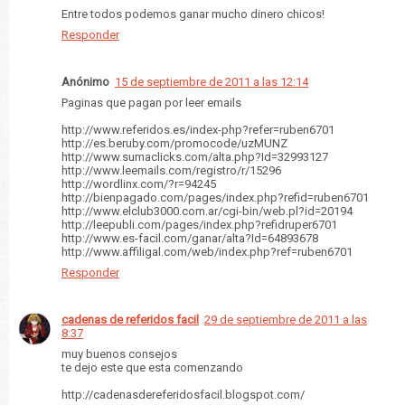
Entre todos podemos ganar mucho dinero chicos!
Responder
Anónimo
15 de septiembre de 2011 a las 12:14
Paginas que pagan por leer emails
http://www.referidos.es/index-php?refer=ruben6701
http://es.beruby.com/promocode/uzMUNZ
http://www.sumaclicks.com/alta.php?Id=32993127
http://www.leemails.com/registro/r/15296
http://wordlinx.com/?r=94245
http://bienpagado.com/pages/index.php?refid=ruben6701
http://www.elclub3000.com.ar/cgi-bin/web.pl?id=20194
http://leepubli.com/pages/index.php?refidruper6701
http://www.es-facil.com/ganar/alta?Id=64893678
http://www.affiligal.com/web/index.php?ref=ruben6701
Responder
cadenas de referidos facil
29 de septiembre de 2011 a las
8:37
muy buenos consejos
te dejo este que esta comenzando
http://cadenasdereferidosfacil.blogspot.com/