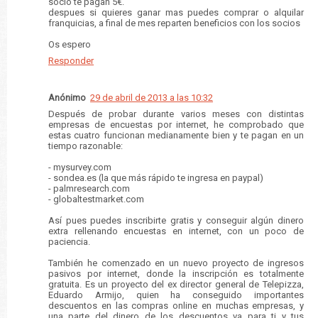
socio te pagan 5€.
despues si quieres ganar mas puedes comprar o alquilar
franquicias, a final de mes reparten beneficios con los socios
Os espero
Responder
Anónimo
29 de abril de 2013 a las 10:32
Después de probar durante varios meses con distintas
empresas de encuestas por internet, he comprobado que
estas cuatro funcionan medianamente bien y te pagan en un
tiempo razonable:
- mysurvey.com
- sondea.es (la que más rápido te ingresa en paypal)
- palmresearch.com
- globaltestmarket.com
Así pues puedes inscribirte gratis y conseguir algún dinero
extra rellenando encuestas en internet, con un poco de
paciencia.
También he comenzado en un nuevo proyecto de ingresos
pasivos por internet, donde la inscripción es totalmente
gratuita. Es un proyecto del ex director general de Telepizza,
Eduardo Armijo, quien ha conseguido importantes
descuentos en las compras online en muchas empresas, y
una parte del dinero de los descuentos va para ti y tus