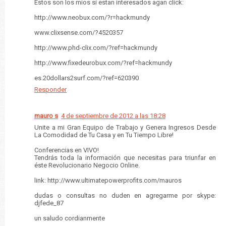
Estos son los mios si estan interesados agan click:
http://www.neobux.com/?r=hackmundy
www.clixsense.com/?4520357
http://www.phd-clix.com/?ref=hackmundy
http://www.fixedeurobux.com/?ref=hackmundy
es.20dollars2surf.com/?ref=620390
Responder
mauro s
4 de septiembre de 2012 a las 18:28
Unite a mi Gran Equipo de Trabajo y Genera Ingresos Desde
La Comodidad de Tu Casa y en Tu Tiempo Libre!
Conferencias en VIVO!
Tendrás toda la información que necesitas para triunfar en
éste Revolucionario Negocio Online.
link: http://www.ultimatepowerprofits.com/mauros
dudas o consultas no duden en agregarme por skype:
djfede_87
un saludo cordianmente