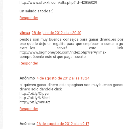
http://www.clickxti.com/alta.php?Id=42856029
Un saludo a todos :)
Responder
yilmax
28 de julio de 2012 a las 20:40
pestos son muy buenos consejos para ganar dinero..es por
eso que le dejo un regalito para que empiecen a sumar algo
extra...les servirá este link
http://www.bigmoneyptc.com/index.php?ref=yilmax
compruébenlo este si que paga...suerte.
Responder
Anónimo
4 de agosto de 2012 a las 18:24
si quieren ganar dinero estas paginas son muy buenas ganas
dinero solo dandole click
http://bit.ly/OIpyui
http://bit.ly/N6lhml
http://bit.ly/Rni58z
Responder
Anónimo
26 de agosto de 2012 a las 9:17