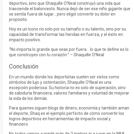
deportivo, sino que Shaquille O’Neal construyó una vida que
trasciende el baloncesto. Nunca dejó de ser ese niño gigante que
se sentía fuera de lugar… pero eligió convertir su dolor en
propósito.
Hoy es un ícono no solo por su tamaño o su talento, sino por su
capacidad de transformar las heridas en fuerza, y el éxito en
impacto positivo.
“No importa lo grande que seas por fuera… lo que te define es lo
que construyes con tu corazón.” – Shaquille O’Neal
Conclusión
En un mundo donde los deportistas suelen ser vistos como
símbolos de lujo y ostentación, Shaquille O’Neal es una
excepción poderosa. Su historia no es solo de superación, sino
de sabiduría financiera, valores familiares y voluntad de mejorar
la vida de los demás.
Para quienes siguen blogs de dinero, economía y también aman
el deporte, Shaq es el ejemplo perfecto de cómo convertir los
logros deportivos en herramientas de impacto social y
financiero.
No todos vamos a medir más de 2 metros ni a jugar en la NBA,